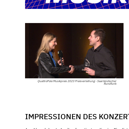
QuattroPole Musikpreis 2023 Preisverleihung - Saarländischer
Rundfunk
IMPRESSIONEN DES KONZE