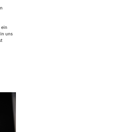
en
 ein
 in uns
st