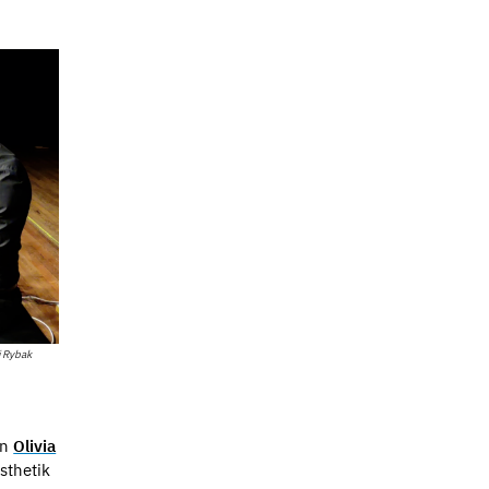
i Rybak
in
Olivia
sthetik