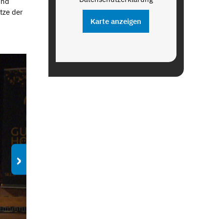
und
tze der
Karte anzeigen
›