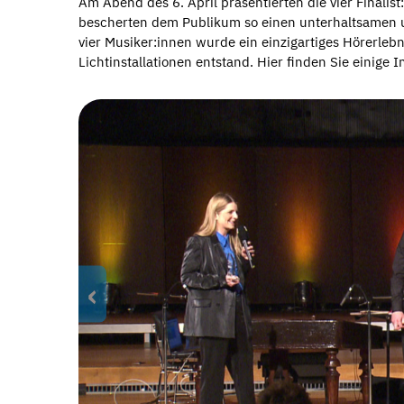
Am Abend des 6. April präsentierten die vier Finali
bescherten dem Publikum so einen unterhaltsamen 
vier Musiker:innen wurde ein einzigartiges Hörerleb
Lichtinstallationen entstand. Hier finden Sie einige
‹