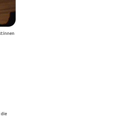
OLIVIA ARTNER
st:innen
 die