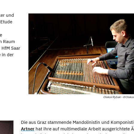
ker und
"Etude
ve
im Raum
r HfM Saar
 in der
Oleksii Rybak - ©Oleksi
Die aus Graz stammende Mandolinistin und Komponist
Artner
hat ihre auf multimediale Arbeit ausgerichtete Ä