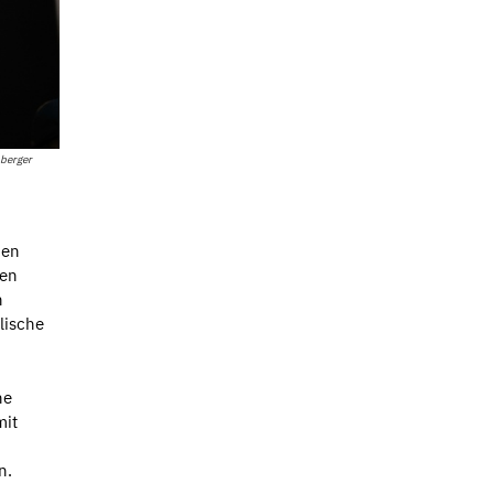
berger
hen
hen
n
lische
he
mit
n.