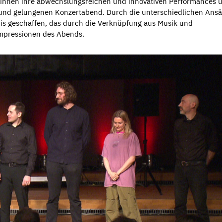
st:innen ihre abwechslungsreichen und innovativen Performances 
und gelungenen Konzertabend. Durch die unterschiedlichen Ansä
nis geschaffen, das durch die Verknüpfung aus Musik und
 Impressionen des Abends.