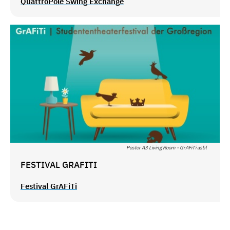
QuattroPole Swing Exchange
Poster A3 Living Room - GrAFiTi asbl
FESTIVAL GRAFITI
Festival GrAFiTi